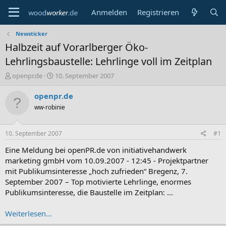
Anmelden
Registrieren
Newsticker
Halbzeit auf Vorarlberger Öko-
Lehrlingsbaustelle: Lehrlinge voll im Zeitplan
E
E
openpr.de
10. September 2007
r
r
s
s
openpr.de
t
t
ww-robinie
e
e
l
l
l
l
10. September 2007
#1
e
t
r
a
Eine Meldung bei openPR.de von initiativehandwerk
m
marketing gmbH vom 10.09.2007 - 12:45 - Projektpartner
mit Publikumsinteresse „hoch zufrieden“ Bregenz, 7.
September 2007 – Top motivierte Lehrlinge, enormes
Publikumsinteresse, die Baustelle im Zeitplan: ...
Weiterlesen...