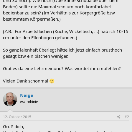
und 30 hoch): Wie hoch (Oberkante Schubalde über dem
Boden) sollte die Maximal sein um noch komfortabel
bedienbar zu sein? (Im Verhältnis zur Körpergröße bzw
bestimmtem Körpermaßen.)
(Z.B.: Für Arbeitsflächen (Küche, Wickeltisch, ...) hab ich 10-15
cm unter den Ellenbogen gefunden.)
So ganz laienhaft überlegt hätte ich jetzt einfach brusthoch
gesagt bzw ein bischen weniger.
Gibt es da eine Lehrmeinung? Was würdet ihr empfehlen?
Vielen Dank schonmal
Neige
ww-robinie
12. Oktober 2015
#2
Grüß dich,