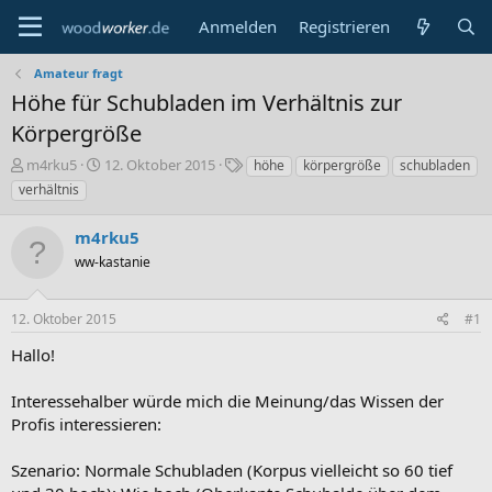
Anmelden
Registrieren
Amateur fragt
Höhe für Schubladen im Verhältnis zur
Körpergröße
E
E
S
m4rku5
12. Oktober 2015
höhe
körpergröße
schubladen
r
r
c
verhältnis
s
s
h
t
t
l
m4rku5
e
e
a
l
ww-kastanie
l
g
l
l
w
e
t
o
12. Oktober 2015
#1
r
a
r
m
t
Hallo!
e
Interessehalber würde mich die Meinung/das Wissen der
Profis interessieren:
Szenario: Normale Schubladen (Korpus vielleicht so 60 tief