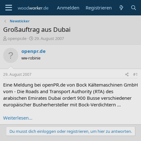
Anmelden
Registrieren
Newsticker
Großauftrag aus Dubai
E
E
openpr.de
29. August 2007
r
r
s
s
openpr.de
t
t
ww-robinie
e
e
l
l
l
l
29. August 2007
#1
e
t
r
a
Eine Meldung bei openPR.de von Bock Kältemaschinen GmbH
m
vom - Die Roads and Transport Authority (RTA) des
arabischen Emirates Dubai ordert 900 Busse verschiedener
europäischer Busherhersteller mit Bock-Verdichtern ...
Weiterlesen...
Du musst dich einloggen oder registrieren, um hier zu antworten.