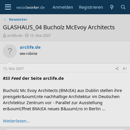
Anmelden
Registrieren
Newsticker
GLASHAUS_04 Bucholz McEvoy Architects
E
E
arclife.de
15. Mai 2007
r
r
s
s
arclife.de
t
t
ww-robinie
e
e
l
l
l
l
15. Mai 2007
#1
e
t
r
a
RSS Feed
der Seite arclife.de
m
Bucholz Mc Evoy Architects (BMcEA) aus Dublin stellen ihre
preisgekr&ouml;nte nachhaltige Architektur im Deutschen
Architektur Zentrum vor - Parallel zur Ausstellung
er&ouml;ffnet BMcEA neues B&uuml;ro in Berlin ...
Weiterlesen...