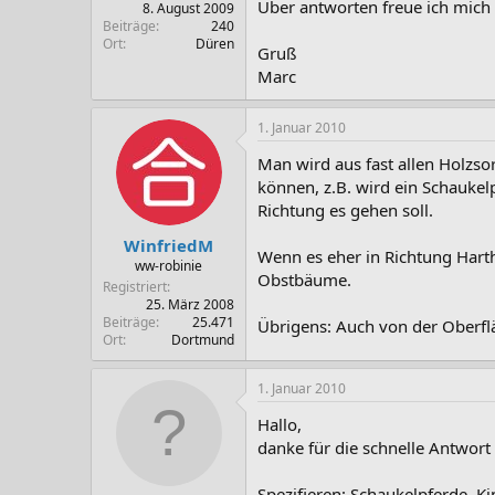
Über antworten freue ich mich s
8. August 2009
Beiträge
240
Ort
Düren
Gruß
Marc
1. Januar 2010
Man wird aus fast allen Holzso
können, z.B. wird ein Schaukelp
Richtung es gehen soll.
WinfriedM
Wenn es eher in Richtung Harth
ww-robinie
Obstbäume.
Registriert
25. März 2008
Beiträge
25.471
Übrigens: Auch von der Oberflä
Ort
Dortmund
1. Januar 2010
Hallo,
danke für die schnelle Antwort
Spezifieren: Schaukelpferde, K