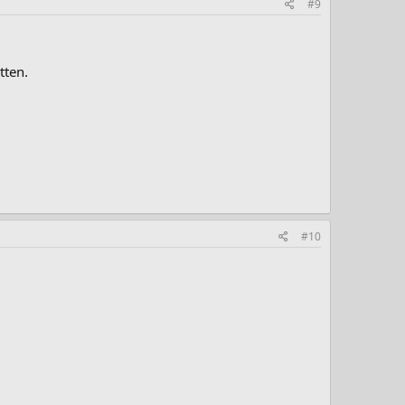
#9
tten.
#10