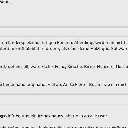
ehr ...
rten Kinderspielzeug fertigen können. Allerdings wird man nicht 
ferd mehr Stabilität erfordern, als eine kleine Holzfigur. Gut wär
olz gehen soll, wäre Esche, Eiche, Kirsche, Birne, Elsbeere, Nus
chenbehandlung hängt viel ab: An lackierter Buche hab ich mich 
 @Winfried und ein frohes neues Jahr noch an alle User.
indermöbel und halt kleines Spielzeug, wie Holzautos, Baukräne u