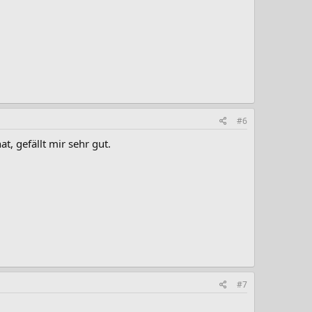
#6
t, gefällt mir sehr gut.
#7