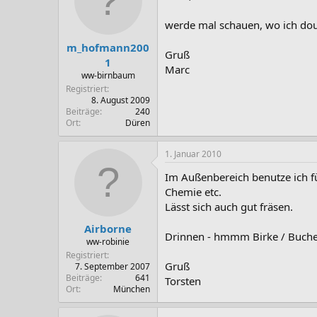
werde mal schauen, wo ich dou
m_hofmann200
Gruß
1
Marc
ww-birnbaum
Registriert
8. August 2009
Beiträge
240
Ort
Düren
1. Januar 2010
Im Außenbereich benutze ich f
Chemie etc.
Lässt sich auch gut fräsen.
Airborne
Drinnen - hmmm Birke / Buche. 
ww-robinie
Registriert
Gruß
7. September 2007
Beiträge
641
Torsten
Ort
München