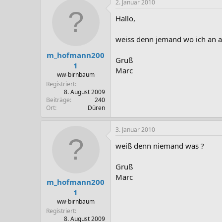
2. Januar 2010
Hallo,
weiss denn jemand wo ich an a
m_hofmann200
Gruß
1
Marc
ww-birnbaum
Registriert
8. August 2009
Beiträge
240
Ort
Düren
3. Januar 2010
weiß denn niemand was ?
Gruß
Marc
m_hofmann200
1
ww-birnbaum
Registriert
8. August 2009