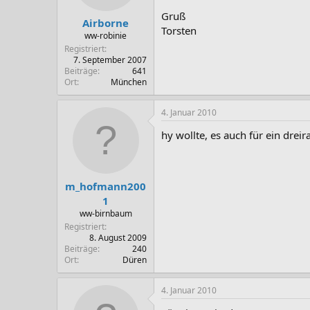
Gruß
Airborne
Torsten
ww-robinie
Registriert
7. September 2007
Beiträge
641
Ort
München
4. Januar 2010
hy wollte, es auch für ein dreir
m_hofmann200
1
ww-birnbaum
Registriert
8. August 2009
Beiträge
240
Ort
Düren
4. Januar 2010