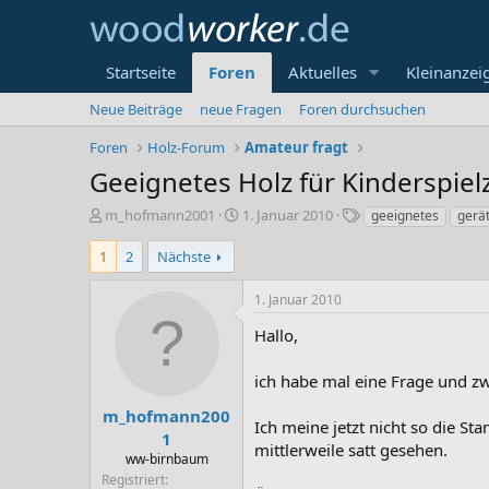
Startseite
Foren
Aktuelles
Kleinanzei
Neue Beiträge
neue Fragen
Foren durchsuchen
Foren
Holz-Forum
Amateur fragt
Geeignetes Holz für Kinderspie
E
E
S
m_hofmann2001
1. Januar 2010
geeignetes
gerä
r
r
c
s
s
h
1
2
Nächste
t
t
l
e
e
a
1. Januar 2010
l
l
g
l
l
w
Hallo,
e
t
o
r
a
r
ich habe mal eine Frage und z
m
t
e
m_hofmann200
Ich meine jetzt nicht so die St
1
mittlerweile satt gesehen.
ww-birnbaum
Registriert