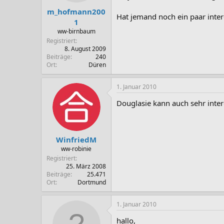
m_hofmann200
Hat jemand noch ein paar inter
1
ww-birnbaum
Registriert
8. August 2009
Beiträge
240
Ort
Düren
1. Januar 2010
Douglasie kann auch sehr intere
WinfriedM
ww-robinie
Registriert
25. März 2008
Beiträge
25.471
Ort
Dortmund
1. Januar 2010
hallo,