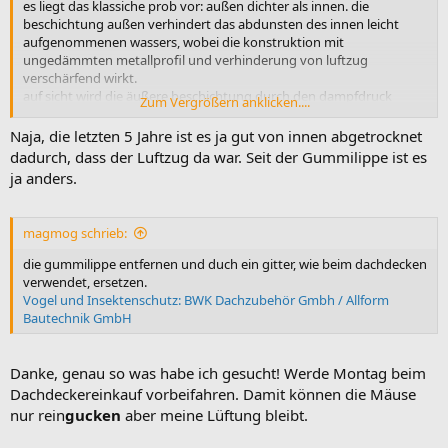
es liegt das klassiche prob vor: außen dichter als innen. die
beschichtung außen verhindert das abdunsten des innen leicht
aufgenommenen wassers, wobei die konstruktion mit
ungedämmten metallprofil und verhinderung von luftzug
verschärfend wirkt.
auf sicht wird die äußere beschichtung durch den dampfdruck
Zum Vergrößern anklicken....
schaden nehmen.
Naja, die letzten 5 Jahre ist es ja gut von innen abgetrocknet
dadurch, dass der Luftzug da war. Seit der Gummilippe ist es
ja anders.
magmog schrieb:
die gummilippe entfernen und duch ein gitter, wie beim dachdecken
verwendet, ersetzen.
Vogel und Insektenschutz: BWK Dachzubehör Gmbh / Allform
Bautechnik GmbH
Danke, genau so was habe ich gesucht! Werde Montag beim
Dachdeckereinkauf vorbeifahren. Damit können die Mäuse
nur rein
gucken
aber meine Lüftung bleibt.