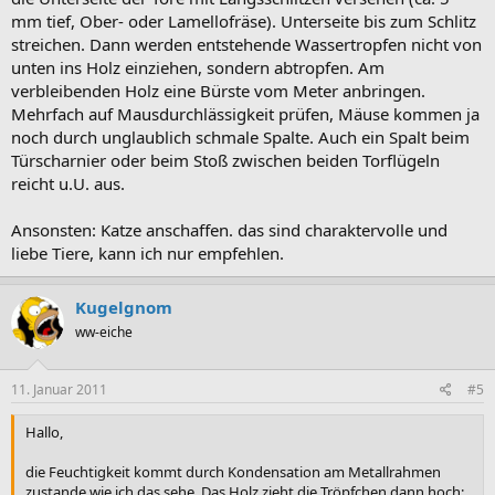
mm tief, Ober- oder Lamellofräse). Unterseite bis zum Schlitz
streichen. Dann werden entstehende Wassertropfen nicht von
unten ins Holz einziehen, sondern abtropfen. Am
verbleibenden Holz eine Bürste vom Meter anbringen.
Mehrfach auf Mausdurchlässigkeit prüfen, Mäuse kommen ja
noch durch unglaublich schmale Spalte. Auch ein Spalt beim
Türscharnier oder beim Stoß zwischen beiden Torflügeln
reicht u.U. aus.
Ansonsten: Katze anschaffen. das sind charaktervolle und
liebe Tiere, kann ich nur empfehlen.
Kugelgnom
ww-eiche
11. Januar 2011
#5
Hallo,
die Feuchtigkeit kommt durch Kondensation am Metallrahmen
zustande wie ich das sehe. Das Holz zieht die Tröpfchen dann hoch: