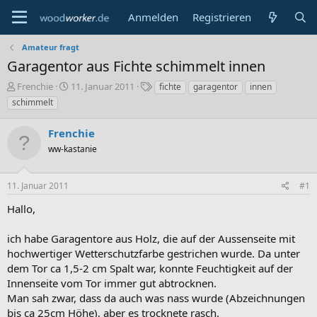
Anmelden
Registrieren
Amateur fragt
Garagentor aus Fichte schimmelt innen
E
E
S
Frenchie
11. Januar 2011
fichte
garagentor
innen
r
r
c
schimmelt
s
s
h
t
t
l
Frenchie
e
e
a
l
ww-kastanie
l
g
l
l
w
e
t
o
11. Januar 2011
#1
r
a
r
m
t
Hallo,
e
ich habe Garagentore aus Holz, die auf der Aussenseite mit
hochwertiger Wetterschutzfarbe gestrichen wurde. Da unter
dem Tor ca 1,5-2 cm Spalt war, konnte Feuchtigkeit auf der
Innenseite vom Tor immer gut abtrocknen.
Man sah zwar, dass da auch was nass wurde (Abzeichnungen
bis ca 25cm Höhe), aber es trocknete rasch.