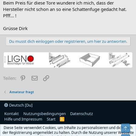
Beim Preis für diese Tore wundere ich mich, dass der
Hersteller nicht schon an so eine Schattenfuge gedacht hat.
Pfff... !
Grüsse Dirk
Du musst dich einloggen oder registrieren, um hier zu antworten.
Pinterest
E-Mail
Link
Teilen:
Amateur fragt
Deutsch [Du]
Kontakt
Nutzungsbedingungen
Datenschutz
Hilfe und Impressum
Start
R
S
Diese Seite verwendet Cookies, um Inhalte zu personalisieren und dich nach
Obe
S
der Registrierung angemeldet zu halten. Durch die Nutzung unserer Webseite