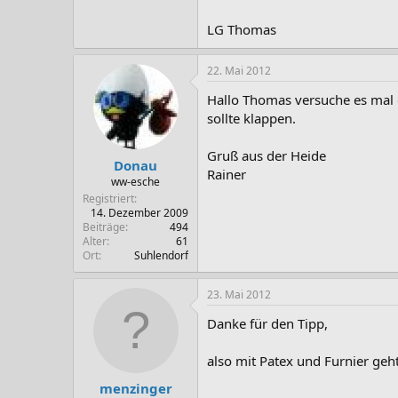
LG Thomas
22. Mai 2012
Hallo Thomas versuche es mal
sollte klappen.
Gruß aus der Heide
Donau
Rainer
ww-esche
Registriert
14. Dezember 2009
Beiträge
494
Alter
61
Ort
Suhlendorf
23. Mai 2012
Danke für den Tipp,
also mit Patex und Furnier geht
menzinger