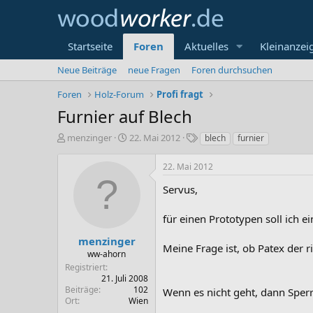
Startseite
Foren
Aktuelles
Kleinanzei
Neue Beiträge
neue Fragen
Foren durchsuchen
Foren
Holz-Forum
Profi fragt
Furnier auf Blech
E
E
S
menzinger
22. Mai 2012
blech
furnier
r
r
c
s
s
h
22. Mai 2012
t
t
l
e
e
a
Servus,
l
l
g
l
l
w
für einen Prototypen soll ich 
e
t
o
r
a
r
menzinger
Meine Frage ist, ob Patex der 
m
t
ww-ahorn
e
Registriert
21. Juli 2008
Beiträge
102
Wenn es nicht geht, dann Sperr
Ort
Wien