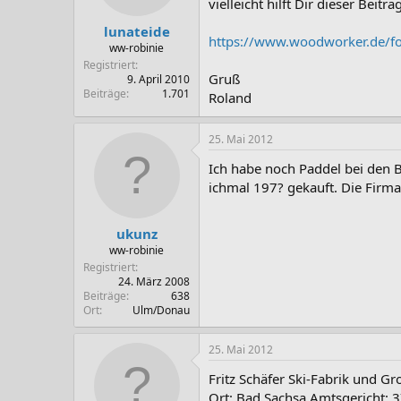
vielleicht hilft Dir dieser Beitra
lunateide
https://www.woodworker.de/fo
ww-robinie
Registriert
Gruß
9. April 2010
Beiträge
1.701
Roland
25. Mai 2012
Ich habe noch Paddel bei den Bl
ichmal 197? gekauft. Die Firma 
ukunz
ww-robinie
Registriert
24. März 2008
Beiträge
638
Ort
Ulm/Donau
25. Mai 2012
Fritz Schäfer Ski-Fabrik und Gr
Ort: Bad Sachsa Amtsgericht: