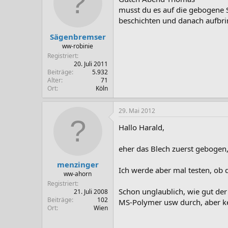
musst du es auf die gebogene St
beschichten und danach aufbr
Sägenbremser
ww-robinie
Registriert
20. Juli 2011
Beiträge
5.932
Alter
71
Ort
Köln
29. Mai 2012
Hallo Harald,
eher das Blech zuerst gebogen, 
menzinger
Ich werde aber mal testen, ob 
ww-ahorn
Registriert
Schon unglaublich, wie gut der 
21. Juli 2008
Beiträge
102
MS-Polymer usw durch, aber ke
Ort
Wien