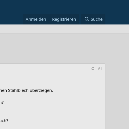
Anmelden
Registrieren
Suche
#1
enen Stahlblech überziegen.
m?
auch?