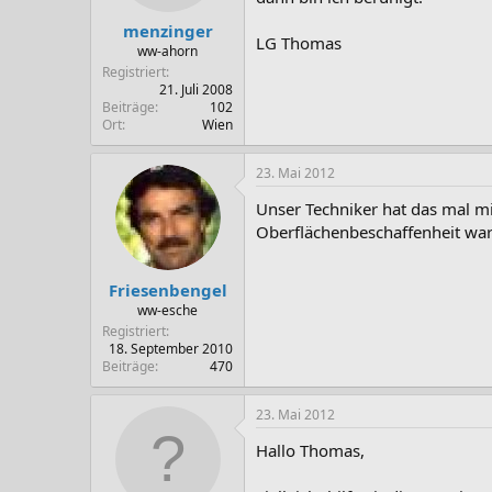
menzinger
LG Thomas
ww-ahorn
Registriert
21. Juli 2008
Beiträge
102
Ort
Wien
23. Mai 2012
Unser Techniker hat das mal mi
Oberflächenbeschaffenheit war 
Friesenbengel
ww-esche
Registriert
18. September 2010
Beiträge
470
23. Mai 2012
Hallo Thomas,