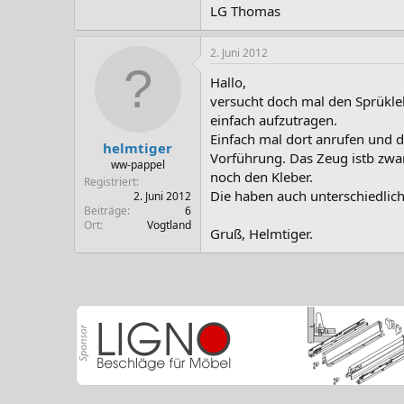
LG Thomas
2. Juni 2012
Hallo,
versucht doch mal den Sprükle
einfach aufzutragen.
Einfach mal dort anrufen und 
helmtiger
Vorführung. Das Zeug istb zwar
ww-pappel
noch den Kleber.
Registriert
Die haben auch unterschiedliche
2. Juni 2012
Beiträge
6
Ort
Vogtland
Gruß, Helmtiger.