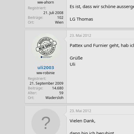
ww-ahorn
Es ist, dass wir schöne ausse
Registriert
21. Juli 2008
Beiträge
102
LG Thomas
Ort
Wien
23. Mai 2012
Pattex und Furnier geht, hab i
Grüße
Uli
uli2003
ww-robinie
Registriert
21. September 2009
Beiträge
14.680
Alter
59
Ort
Wadersloh
23. Mai 2012
Vielen Dank,
dann bin ich beruhigt.