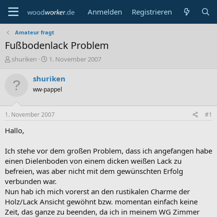
Anmelden
Registrieren
Amateur fragt
Fußbodenlack Problem
E
E
shuriken
1. November 2007
r
r
s
s
shuriken
t
t
ww-pappel
e
e
l
l
l
l
1. November 2007
#1
e
t
r
a
Hallo,
m
Ich stehe vor dem großen Problem, dass ich angefangen habe
einen Dielenboden von einem dicken weißen Lack zu
befreien, was aber nicht mit dem gewünschten Erfolg
verbunden war.
Nun hab ich mich vorerst an den rustikalen Charme der
Holz/Lack Ansicht gewöhnt bzw. momentan einfach keine
Zeit, das ganze zu beenden, da ich in meinem WG Zimmer