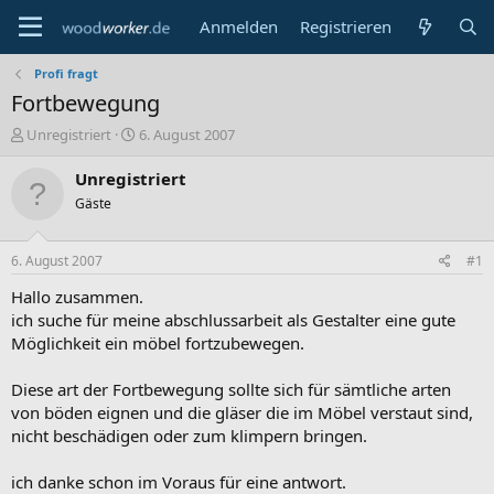
Anmelden
Registrieren
Profi fragt
Fortbewegung
E
E
Unregistriert
6. August 2007
r
r
s
s
Unregistriert
t
t
Gäste
e
e
l
l
l
l
6. August 2007
#1
e
t
r
a
Hallo zusammen.
m
ich suche für meine abschlussarbeit als Gestalter eine gute
Möglichkeit ein möbel fortzubewegen.
Diese art der Fortbewegung sollte sich für sämtliche arten
von böden eignen und die gläser die im Möbel verstaut sind,
nicht beschädigen oder zum klimpern bringen.
ich danke schon im Voraus für eine antwort.