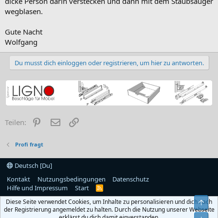
dicke Person darin verstecken und dann mit dem Staubsauger
wegblasen.
Gute Nacht
Wolfgang
Du musst dich einloggen oder registrieren, um hier zu antworten.
Pinterest
E-Mail
Link
Teilen:
Profi fragt
Deutsch [Du]
Kontakt
Nutzungsbedingungen
Datenschutz
Hilfe und Impressum
Start
R
S
Diese Seite verwendet Cookies, um Inhalte zu personalisieren und dich nach
S
Obe
der Registrierung angemeldet zu halten. Durch die Nutzung unserer Webseite
erklärst du dich damit einverstanden.