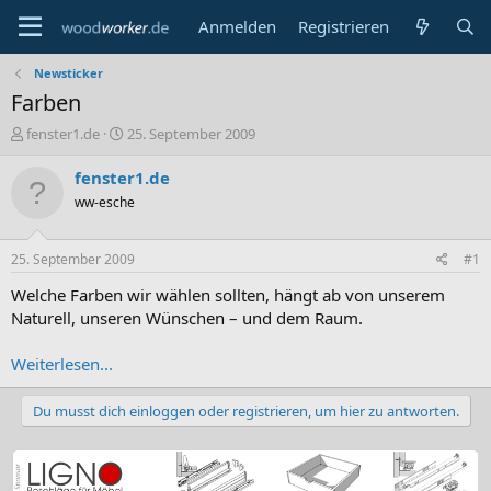
Anmelden
Registrieren
Newsticker
Farben
E
E
fenster1.de
25. September 2009
r
r
s
s
fenster1.de
t
t
ww-esche
e
e
l
l
l
l
25. September 2009
#1
e
t
r
a
Welche Farben wir wählen sollten, hängt ab von unserem
m
Naturell, unseren Wünschen – und dem Raum.
Weiterlesen...
Du musst dich einloggen oder registrieren, um hier zu antworten.