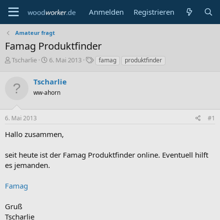
Anmelden
Registrieren
Amateur fragt
Famag Produktfinder
E
E
S
Tscharlie
6. Mai 2013
famag
produktfinder
r
r
c
s
s
h
Tscharlie
t
t
l
ww-ahorn
e
e
a
l
l
g
l
l
w
6. Mai 2013
#1
e
t
o
r
a
r
Hallo zusammen,
m
t
e
seit heute ist der Famag Produktfinder online. Eventuell hilft
es jemanden.
Famag
Gruß
Tscharlie