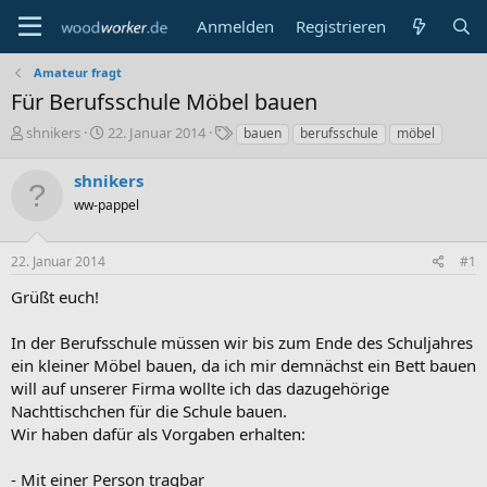
Anmelden
Registrieren
Amateur fragt
Für Berufsschule Möbel bauen
E
E
S
shnikers
22. Januar 2014
bauen
berufsschule
möbel
r
r
c
s
s
h
shnikers
t
t
l
ww-pappel
e
e
a
l
l
g
l
l
w
22. Januar 2014
#1
e
t
o
r
a
r
Grüßt euch!
m
t
e
In der Berufsschule müssen wir bis zum Ende des Schuljahres
ein kleiner Möbel bauen, da ich mir demnächst ein Bett bauen
will auf unserer Firma wollte ich das dazugehörige
Nachttischchen für die Schule bauen.
Wir haben dafür als Vorgaben erhalten:
- Mit einer Person tragbar