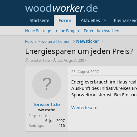
Startseite
Foren
Aktuelles
Kleinanzei
Neue Beiträge
neue Fragen
Foren durchsuchen
Foren
weitere Themen
Newsticker
Energiesparen um jeden Preis?
E
E
fenster1.de
25. August 2007
r
r
s
s
25. August 2007
t
t
Energieverbrauch im Haus real
e
e
l
l
Auskunft des Initiativkreises 
l
l
Sparweltmeister ist. Bei Ein- 
e
t
fenster1.de
r
a
Weiterlesen...
m
ww-esche
Registriert
6. Juni 2007
Beiträge
416