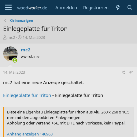
Anmelden
Registrieren
Kleinanzeigen
Einlegeplatte für Triton
E
E
mc2
14. Mai 2023
r
r
s
s
mc2
t
t
ww-robinie
e
e
l
l
l
l
14. Mai 2023
#1
e
t
r
a
mc2 hat eine neue Anzeige geschaltet:
m
Einlegeplatte für Triton
- Einlegeplatte für Triton
Biete eine Eigenbau Einlegeplatte für Triton aus Alu, 260 x 260 x 10,5
mm mit den abgebildeten Einlegeringen.
Abholung oder Versand +6€, mit DHL nach Vorkasse, kein Paypal.
Anhang anzeigen 146963