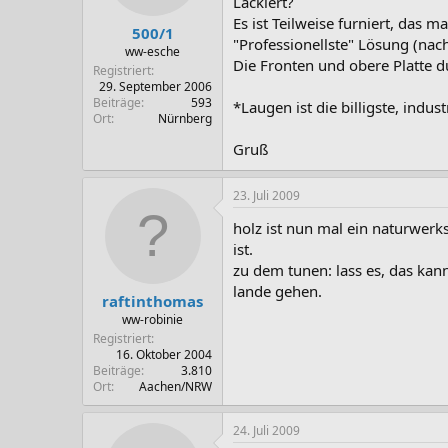
Lackiert?
Es ist Teilweise furniert, das m
500/1
"Professionellste" Lösung (nac
ww-esche
Die Fronten und obere Platte d
Registriert
29. September 2006
Beiträge
593
*Laugen ist die billigste, ind
Ort
Nürnberg
Gruß
23. Juli 2009
holz ist nun mal ein naturwerk
ist.
zu dem tunen: lass es, das kanns
lande gehen.
raftinthomas
ww-robinie
Registriert
16. Oktober 2004
Beiträge
3.810
Ort
Aachen/NRW
24. Juli 2009