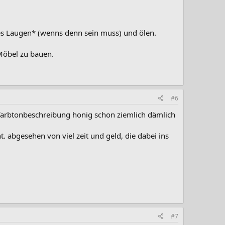
lles Laugen* (wenns denn sein muss) und ölen.
-Möbel zu bauen.
#6
e farbtonbeschreibung honig schon ziemlich dämlich
ht. abgesehen von viel zeit und geld, die dabei ins
#7