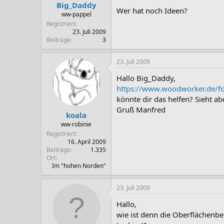
Big_Daddy
Wer hat noch Ideen?
ww-pappel
Registriert
23. Juli 2009
Beiträge
3
23. Juli 2009
Hallo Big_Daddy,
https://www.woodworker.de/fo
könnte dir das helfen? Sieht ab
Gruß Manfred
koala
ww-robinie
Registriert
16. April 2009
Beiträge
1.335
Ort
Im "hohen Norden"
23. Juli 2009
Hallo,
wie ist denn die Oberflächenb