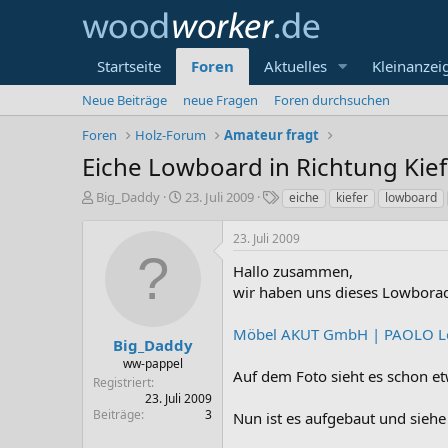
Startseite
Foren
Aktuelles
Kleinanzei
Neue Beiträge
neue Fragen
Foren durchsuchen
Foren
Holz-Forum
Amateur fragt
Eiche Lowboard in Richtung Kief
E
E
S
Big_Daddy
23. Juli 2009
eiche
kiefer
lowboard
r
r
c
s
s
h
23. Juli 2009
t
t
l
e
e
a
Hallo zusammen,
l
l
g
wir haben uns dieses Lowborad
l
l
w
e
t
o
Möbel AKUT GmbH | PAOLO Lo
r
a
r
Big_Daddy
m
t
ww-pappel
Auf dem Foto sieht es schon etw
e
Registriert
23. Juli 2009
Beiträge
3
Nun ist es aufgebaut und siehe 