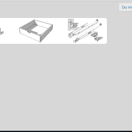
Du mu