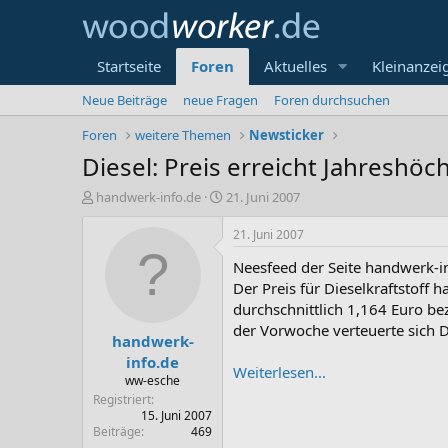
Startseite
Foren
Aktuelles
Kleinanzei
Neue Beiträge
neue Fragen
Foren durchsuchen
Foren
weitere Themen
Newsticker
Diesel: Preis erreicht Jahreshöc
E
E
handwerk-info.de
21. Juni 2007
r
r
s
s
21. Juni 2007
t
t
Neesfeed der Seite handwerk-i
e
e
l
l
Der Preis für Dieselkraftstoff 
l
l
durchschnittlich 1,164 Euro be
e
t
der Vorwoche verteuerte sich D
handwerk-
r
a
m
info.de
Weiterlesen...
ww-esche
Registriert
15. Juni 2007
Beiträge
469