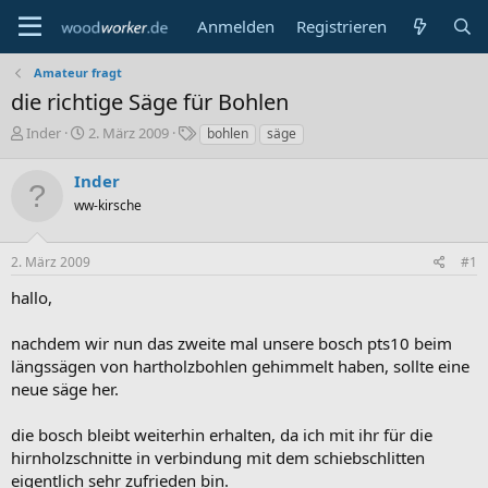
Anmelden
Registrieren
Amateur fragt
die richtige Säge für Bohlen
E
E
S
Inder
2. März 2009
bohlen
säge
r
r
c
s
s
h
Inder
t
t
l
ww-kirsche
e
e
a
l
l
g
l
l
w
2. März 2009
#1
e
t
o
r
a
r
hallo,
m
t
e
nachdem wir nun das zweite mal unsere bosch pts10 beim
längssägen von hartholzbohlen gehimmelt haben, sollte eine
neue säge her.
die bosch bleibt weiterhin erhalten, da ich mit ihr für die
hirnholzschnitte in verbindung mit dem schiebschlitten
eigentlich sehr zufrieden bin.