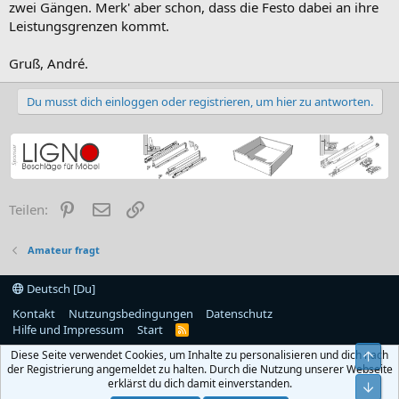
zwei Gängen. Merk' aber schon, dass die Festo dabei an ihre
Leistungsgrenzen kommt.
Gruß, André.
Du musst dich einloggen oder registrieren, um hier zu antworten.
Pinterest
E-Mail
Link
Teilen:
Amateur fragt
Deutsch [Du]
Kontakt
Nutzungsbedingungen
Datenschutz
Hilfe und Impressum
Start
R
S
Diese Seite verwendet Cookies, um Inhalte zu personalisieren und dich nach
Obe
S
der Registrierung angemeldet zu halten. Durch die Nutzung unserer Webseite
erklärst du dich damit einverstanden.
Unt