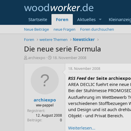
Startseite
Foren
Aktuelles
Kleinanzei
Neue Beiträge
neue Fragen
Foren durchsuchen
Foren
weitere Themen
Newsticker
Die neue serie Formula
E
E
archiexpo
18. November 2008
r
r
s
s
18. November 2008
t
t
RSS Feed
der Seite archiexpo
e
e
l
l
AREA DECLIC fuehrt eine neue 
l
l
Bei der Stuhlmesse PROMOSEDI
e
t
Ausfuehrung im Wettbewerb 
archiexpo
r
a
verschiedenen Stoffbezuegen Wo
m
ww-pappel
und Design und ist auch drehba
Registriert
Objekt - und Privat Bereich.
12. August 2008
Beiträge
0
Weiterlesen...