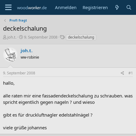
Anmelden
Registrieren
Profi fragt
deckelschalung
E
E
S
joh.t.
9. September 2008
deckelschalung
r
r
c
s
s
h
joh.t.
t
t
l
ww-robinie
e
e
a
l
l
g
l
l
w
9. September 2008
#1
e
t
o
r
a
r
hallo,
m
t
e
alle raten mir eine fassadendeckelschalung zu schrauben. was
spricht eigentlich gegen nageln ? und wieso
gibt es für druckluftnagler edelstahlnägel ?
viele grüße johannes