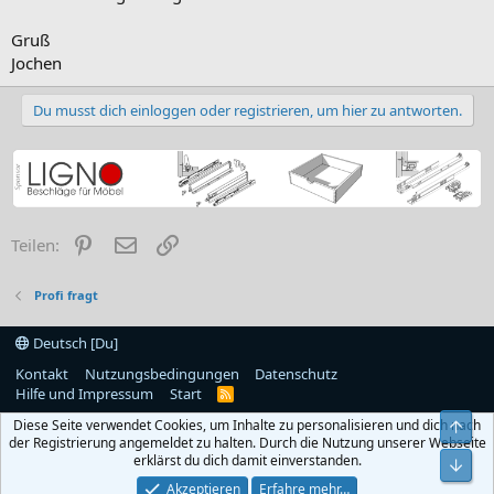
Gruß
Jochen
Du musst dich einloggen oder registrieren, um hier zu antworten.
Pinterest
E-Mail
Link
Teilen:
Profi fragt
Deutsch [Du]
Kontakt
Nutzungsbedingungen
Datenschutz
Hilfe und Impressum
Start
R
S
Diese Seite verwendet Cookies, um Inhalte zu personalisieren und dich nach
S
Obe
der Registrierung angemeldet zu halten. Durch die Nutzung unserer Webseite
erklärst du dich damit einverstanden.
Unt
Akzeptieren
Erfahre mehr…