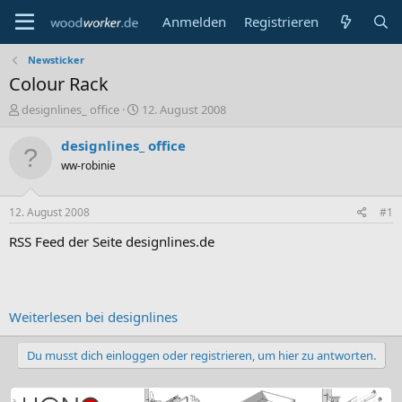
Anmelden
Registrieren
Newsticker
Colour Rack
E
E
designlines_ office
12. August 2008
r
r
s
s
designlines_ office
t
t
ww-robinie
e
e
l
l
l
l
12. August 2008
#1
e
t
r
a
RSS Feed der Seite designlines.de
m
Weiterlesen bei designlines
Du musst dich einloggen oder registrieren, um hier zu antworten.