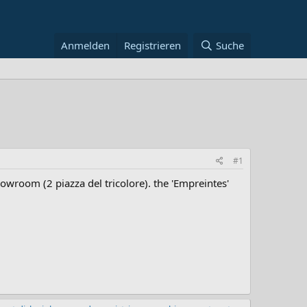
Anmelden
Registrieren
Suche
#1
wroom (2 piazza del tricolore). the 'Empreintes'