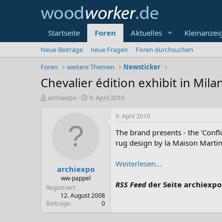
Startseite
Foren
Aktuelles
Kleinanzei
Neue Beiträge
neue Fragen
Foren durchsuchen
Foren
weitere Themen
Newsticker
Chevalier édition exhibit in Mila
E
E
archiexpo
9. April 2010
r
r
s
s
9. April 2010
t
t
The brand presents - the 'Conf
e
e
l
l
rug design by la Maison Marti
l
l
e
t
Weiterlesen...
archiexpo
r
a
m
ww-pappel
RSS Feed
der Seite archiexpo
Registriert
12. August 2008
Beiträge
0