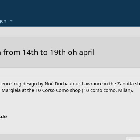
gen
n from 14th to 19th oh april
luence' rug design by Noé Duchaufour-Lawrance in the Zanotta sho
n Margiela at the 10 Corso Como shop (10 corso como, Milan).
.de