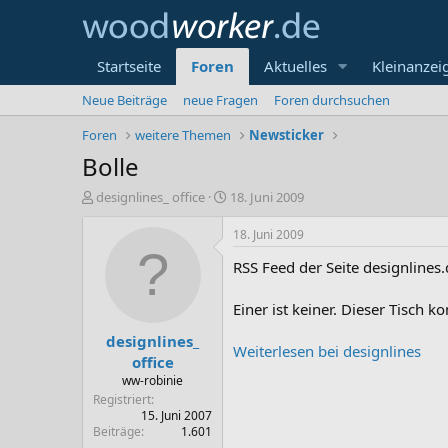
Startseite
Foren
Aktuelles
Kleinanzei
Neue Beiträge
neue Fragen
Foren durchsuchen
Foren
weitere Themen
Newsticker
Bolle
E
E
designlines_ office
18. Juni 2009
r
r
s
s
18. Juni 2009
t
t
RSS Feed der Seite designlines
e
e
l
l
l
l
Einer ist keiner. Dieser Tisch
e
t
designlines_
r
a
Weiterlesen bei designlines
m
office
ww-robinie
Registriert
15. Juni 2007
Beiträge
1.601