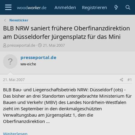
Anmelden
Registrieren
Newsticker
BLB NRW saniert frühere Oberfinanzdirektion
am Düsseldorfer Jürgensplatz für das Mini
E
E
presseportal.de
21. Mai 2007
r
r
s
s
presseportal.de
t
t
ww-eiche
e
e
l
l
l
l
21. Mai 2007
#1
e
t
r
a
BLB Bau- und Liegenschaftsbetrieb NRW: Düsseldorf (ots) -
m
Das bisher an drei Standorten untergebrachte Ministerium für
Bauen und Verkehr (MBV) des Landes Nordrhein-Westfalen
zieht im September in den denkmalgeschützten
Verwaltungsbau am Jürgensplatz 1, den die
Oberfinanzdirektion ...
Weiterlesen...