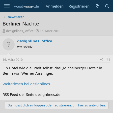
Anmelden
Registrieren
Newsticker
Berliner Nächte
E
E
designlines_ office
16. März 2010
r
r
s
s
designlines_ office
t
t
ww-robinie
e
e
l
l
l
l
16. März 2010
#1
e
t
r
a
Ein Hotel wie die Stadt selbst: das „Michelberger Hotel“ in
m
Berlin von Werner Aisslinger.
Weiterlesen bei designlines
RSS Feed der Seite designlines.de
Du musst dich einloggen oder registrieren, um hier zu antworten.