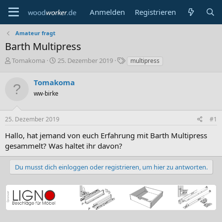
Anmelden
Registrieren
Amateur fragt
Barth Multipress
E
E
S
Tomakoma
25. Dezember 2019
multipress
r
r
c
s
s
h
Tomakoma
t
t
l
ww-birke
e
e
a
l
l
g
l
l
w
25. Dezember 2019
#1
e
t
o
r
a
r
Hallo, hat jemand von euch Erfahrung mit Barth Multipress
m
t
gesammelt? Was haltet ihr davon?
e
Du musst dich einloggen oder registrieren, um hier zu antworten.