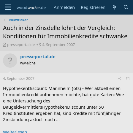
Anmelden
Registrieren
Newsticker
Auch in der Zinsdelle lohnt der Vergleich:
Konditionen für Immobilienkredite schwanke
E
E
presseportal.de
4. September 2007
r
r
s
s
presseportal.de
t
t
ww-eiche
e
e
l
l
l
l
4. September 2007
#1
e
t
r
a
HypothekenDiscount: Mannheim (ots) - Wer aktuell einen
m
Immobilienkredit aufnehmen möchte, hat gute Karten: Wie
eine Untersuchung des
BaugeldvermittlersHypothekenDiscount unter 50
Kreditinstituten ergeben hat, sind Kredite mit fünfjähriger
Zinsbindung aktuell noch ...
Weiterlesen...