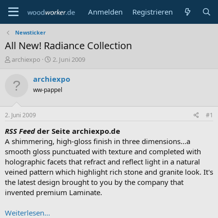
Anmelden
Registrieren
Newsticker
All New! Radiance Collection
E
E
archiexpo
2. Juni 2009
r
r
s
s
archiexpo
t
t
ww-pappel
e
e
l
l
l
l
2. Juni 2009
#1
e
t
r
a
RSS Feed
der Seite archiexpo.de
m
A shimmering, high-gloss finish in three dimensions...a
smooth gloss punctuated with texture and completed with
holographic facets that refract and reflect light in a natural
veined pattern which highlight rich stone and granite look. It's
the latest design brought to you by the company that
invented premium Laminate.
Weiterlesen...