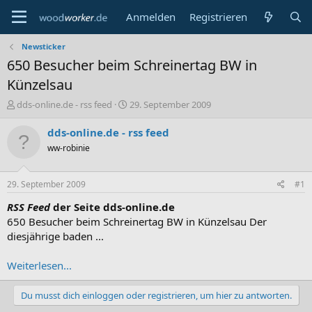
Anmelden
Registrieren
Newsticker
650 Besucher beim Schreinertag BW in
Künzelsau
E
E
dds-online.de - rss feed
29. September 2009
r
r
s
s
dds-online.de - rss feed
t
t
ww-robinie
e
e
l
l
l
l
29. September 2009
#1
e
t
r
a
RSS Feed
der Seite dds-online.de
m
650 Besucher beim Schreinertag BW in Künzelsau Der
diesjährige baden ...
Weiterlesen...
Du musst dich einloggen oder registrieren, um hier zu antworten.