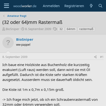
Anmelden
Registrieren
Amateur fragt
(32 oder 64)mm Rastermaß
E
E
S
BioSniper
8. September 2009
32
64mm
rastermaß
r
r
c
s
s
h
BioSniper
t
t
l
ww-pappel
e
e
a
l
l
g
l
l
w
8. September 2009
#1
e
t
o
r
a
r
Ich baue eine Holzkiste aus Buchenholz die kurzzeitig
m
t
evakuiert (Luft raus) werden soll, dann wird sie mit Öl
e
aufgefüllt. Dadurch ist die Kiste sehr starken Kräften
ausgesetzt. Ausserdem muss sie dauerhaft öldicht sein.
Die Kiste ist 1m x 0,7m x 0,15m groß.
-> Ich frage mich jetzt, ob ich ein Schraubenrastermaß von
32mm oder 64mm verwenden soll.