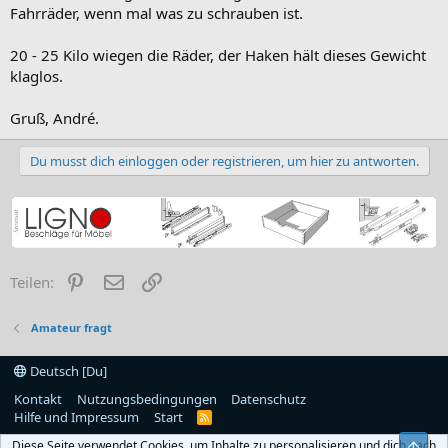
Fahrräder, wenn mal was zu schrauben ist.
20 - 25 Kilo wiegen die Räder, der Haken hält dieses Gewicht
klaglos.
Gruß, André.
Du musst dich einloggen oder registrieren, um hier zu antworten.
Pinterest
E-Mail
Link
Teilen:
Amateur fragt
Deutsch [Du]
Kontakt
Nutzungsbedingungen
Datenschutz
Hilfe und Impressum
Start
R
S
Diese Seite verwendet Cookies, um Inhalte zu personalisieren und dich nach
Obe
S