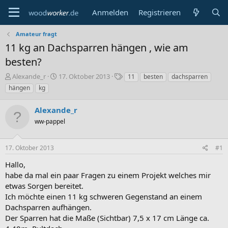
Anmelden
Registrieren
Amateur fragt
11 kg an Dachsparren hängen , wie am
besten?
E
E
S
Alexande_r
17. Oktober 2013
11
besten
dachsparren
r
r
c
hängen
kg
s
s
h
t
t
l
Alexande_r
e
e
a
l
ww-pappel
l
g
l
l
w
e
t
o
17. Oktober 2013
#1
r
a
r
m
t
Hallo,
e
habe da mal ein paar Fragen zu einem Projekt welches mir
etwas Sorgen bereitet.
Ich möchte einen 11 kg schweren Gegenstand an einem
Dachsparren aufhängen.
Der Sparren hat die Maße (Sichtbar) 7,5 x 17 cm Länge ca.