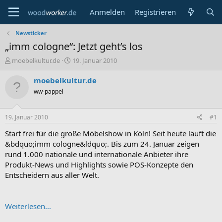
Anmelden
Registrieren
Newsticker
„imm cologne“: Jetzt geht’s los
E
E
moebelkultur.de
19. Januar 2010
r
r
s
s
moebelkultur.de
t
t
ww-pappel
e
e
l
l
l
l
19. Januar 2010
#1
e
t
r
a
Start frei für die große Möbelshow in Köln! Seit heute läuft die
m
&bdquo;imm cologne&ldquo;. Bis zum 24. Januar zeigen
rund 1.000 nationale und internationale Anbieter ihre
Produkt-News und Highlights sowie POS-Konzepte den
Entscheidern aus aller Welt.
Weiterlesen...