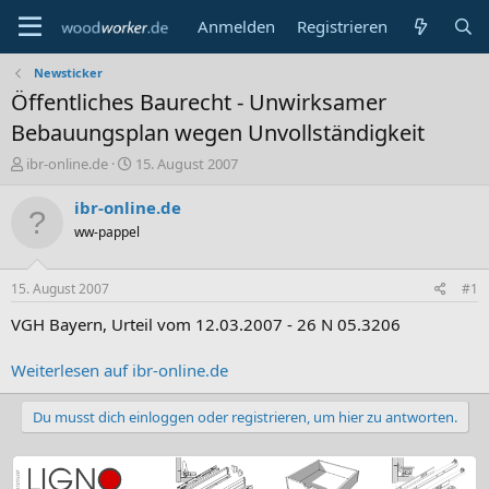
Anmelden
Registrieren
Newsticker
Öffentliches Baurecht - Unwirksamer
Bebauungsplan wegen Unvollständigkeit
E
E
ibr-online.de
15. August 2007
r
r
s
s
ibr-online.de
t
t
ww-pappel
e
e
l
l
l
l
15. August 2007
#1
e
t
r
a
VGH Bayern, Urteil vom 12.03.2007 - 26 N 05.3206
m
Weiterlesen auf ibr-online.de
Du musst dich einloggen oder registrieren, um hier zu antworten.