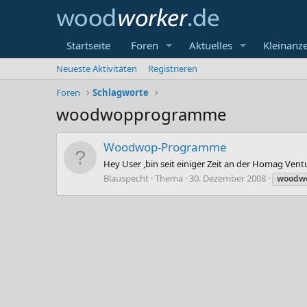
Startseite
Foren
Aktuelles
Kleinanz
Neueste Aktivitäten
Registrieren
Foren
Schlagworte
woodwopprogramme
Woodwop-Programme
Hey User ,bin seit einiger Zeit an der Homag Vent
Blauspecht
Thema
30. Dezember 2008
woodw