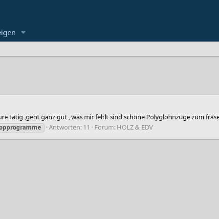
eigen
ure tätig ,geht ganz gut , was mir fehlt sind schöne Polyglohnzüge zum fräs
Antworten: 11
Forum:
HOLZ & EDV
opprogramme