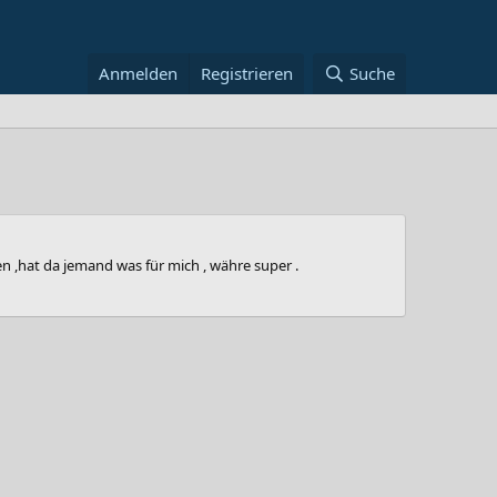
Anmelden
Registrieren
Suche
en ,hat da jemand was für mich , währe super .