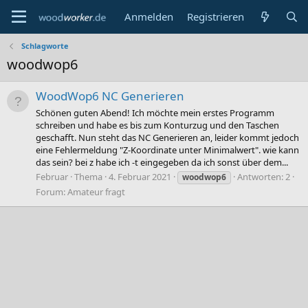
Anmelden
Registrieren
Schlagworte
woodwop6
WoodWop6 NC Generieren
Schönen guten Abend! Ich möchte mein erstes Programm
schreiben und habe es bis zum Konturzug und den Taschen
geschafft. Nun steht das NC Generieren an, leider kommt jedoch
eine Fehlermeldung "Z-Koordinate unter Minimalwert". wie kann
das sein? bei z habe ich -t eingegeben da ich sonst über dem...
Februar
Thema
4. Februar 2021
Antworten: 2
woodwop6
Forum:
Amateur fragt