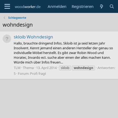
Anmelden
Registrieren
Schlagworte
wohndesign
skloib Wohndesign
Hallo, brauchte dringend Infos. Skloib ist ja seid letzen Jahr
Insolvent. Kennt jemand einen anderen Hersteller der genau so
individuelle Möbel herstellt. Es gibt zwar Robin Wood und
Horatec, Invardo ect. suche aber einen der alles machen kann.
Würde mich über Infos freuen...
TLM
Thema
13. April 2014
Antworten:
skloib
wohndesign
5
Forum:
Profi fragt