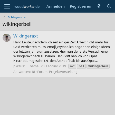
Anmelden
Registrieren
Schlagworte
wikingerbeil
Wikingeraxt
Hallo Leute, nachdem ich seit einiger Zeit Arbeit nicht mehr für
Geld verrichten muss :emoji_cry:hab ich begonnen einige Ideen
der letzten Jahre umzusetzen. Hier nun der erste Versuch eine
Wikingeraxt nach zu bauen. Den Griff hab ich von Opas
Kirschbaum geschnitzt, den Axtkopf hab ich aus Opas...
pkraus1
Thema
20. Februar 2019
axt
beil
wikingerbeil
Antworten: 18
Forum:
Projektvorstellung