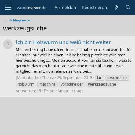
Anmelden
Registrieren
Schlagworte
werkzeugsuche
Ich bin Holzwurm und weiß nicht weiter
Meinen beitrag habe ich entfernt, ich habe meine antwort hierfür
erhalten, nur wiel ich einen link im beitrag platzierte wird man
hier beschuldingt.... Meinen account können sie löschen - wusste
garnicht das man heutzutage wie eine meute über ein neues
mitglied herfällt, normalerweise wars bei...
JMartinberlin
Thema
29. September 2013
bin
exschreiner
holzwurm
maschine
vorschneider
werkzeugsuche
Antworten: 18
Forum:
Amateur fragt