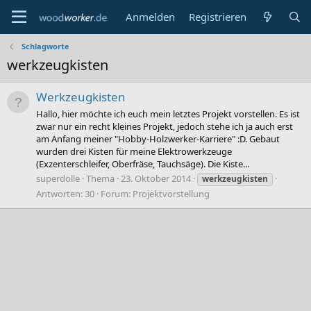
Anmelden
Registrieren
Schlagworte
werkzeugkisten
Werkzeugkisten
Hallo, hier möchte ich euch mein letztes Projekt vorstellen. Es ist
zwar nur ein recht kleines Projekt, jedoch stehe ich ja auch erst
am Anfang meiner "Hobby-Holzwerker-Karriere" :D. Gebaut
wurden drei Kisten für meine Elektrowerkzeuge
(Exzenterschleifer, Oberfräse, Tauchsäge). Die Kiste...
superdolle
Thema
23. Oktober 2014
werkzeugkisten
Antworten: 30
Forum:
Projektvorstellung