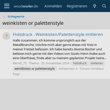
Anmelden
Registrieren
Schlagworte
weinkisten or palettenstyle
Holzdruck - Weinkisten/Palettenstyle imitieren
Hallo zusammen, ich komme ursprünglich aus der
Metallbranche, möchte mich aber gerne etwas mit Holz in
meiner Freizeit befassen. Ich habe bereits diverse Bücher und
befasse mich gerne mit den Videos von Guido Henn (habe auch
eine Oberfräse), finde aber zu meinem geplanten Projekt keine...
Bernd_75
Thema
20. November 2014
holzdruck
imitieren
Antworten: 6
Forum:
Amateur
weinkisten
or
palettenstyle
fragt