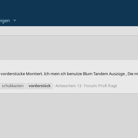
eigen
re vorderstücke Montiert. Ich mein ich benutze Blum Tandem Auszüge , Die m
Antworten: 13
Forum:
Profi fragt
schubkasten
vorderstück