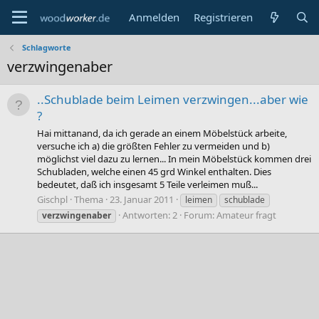
Anmelden
Registrieren
Schlagworte
verzwingenaber
..Schublade beim Leimen verzwingen...aber wie
?
Hai mittanand, da ich gerade an einem Möbelstück arbeite,
versuche ich a) die größten Fehler zu vermeiden und b)
möglichst viel dazu zu lernen... In mein Möbelstück kommen drei
Schubladen, welche einen 45 grd Winkel enthalten. Dies
bedeutet, daß ich insgesamt 5 Teile verleimen muß...
Gischpl
Thema
23. Januar 2011
leimen
schublade
Antworten: 2
Forum:
Amateur fragt
verzwingenaber