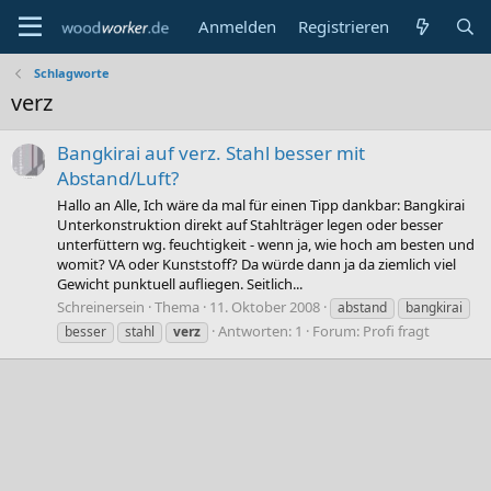
Anmelden
Registrieren
Schlagworte
verz
Bangkirai auf verz. Stahl besser mit
Abstand/Luft?
Hallo an Alle, Ich wäre da mal für einen Tipp dankbar: Bangkirai
Unterkonstruktion direkt auf Stahlträger legen oder besser
unterfüttern wg. feuchtigkeit - wenn ja, wie hoch am besten und
womit? VA oder Kunststoff? Da würde dann ja da ziemlich viel
Gewicht punktuell aufliegen. Seitlich...
Schreinersein
Thema
11. Oktober 2008
abstand
bangkirai
Antworten: 1
Forum:
Profi fragt
besser
stahl
verz