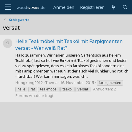
Anmelden
Registrieren
Schlagworte
versat
Helle Teakmöbel mit Teaköl mit Farpigmenten
versat - Wer weiß Rat?
Hallo zusammen, Wir haben unseren Gartentisch aus hellem
Teakholz ( fast so hell wie Birke) mit Teaköl gestrichen und leider
viel zu spät gelesen, dass es kein farbloses Teaköl sondern eins
mit Farbpigmenten war. Nun ist der Tisch viel dunkler und rötlich
- furchtbar! Wer kann mir sagen, was ich...
Hongkong2012
Thema
16. November 2015
farpigmenten
Antworten: 2
helle
rat
teakmöbel
teaköl
versat
Forum:
Amateur fragt