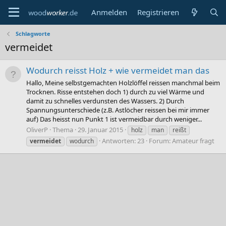
Anmelden
Registrieren
Schlagworte
vermeidet
Wodurch reisst Holz + wie vermeidet man das
Hallo, Meine selbstgemachten Holzlöffel reissen manchmal beim
Trocknen. Risse entstehen doch 1) durch zu viel Wärme und
damit zu schnelles verdunsten des Wassers. 2) Durch
Spannungsunterschiede (z.B. Astlöcher reissen bei mir immer
auf) Das heisst nun Punkt 1 ist vermeidbar durch weniger...
OliverP
Thema
29. Januar 2015
holz
man
reißt
Antworten: 23
Forum:
Amateur fragt
vermeidet
wodurch