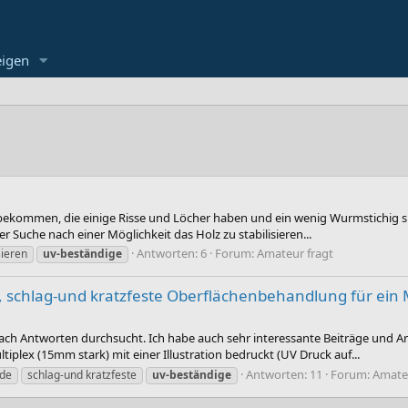
eigen
g bekommen, die einige Risse und Löcher haben und ein wenig Wurmstichig sin
er Suche nach einer Möglichkeit das Holz zu stabilisieren...
Antworten: 6
Forum:
Amateur fragt
sieren
uv-beständige
 schlag-und kratzfeste Oberflächenbehandlung für ein M
nach Antworten durchsucht. Ich habe auch sehr interessante Beiträge und
tiplex (15mm stark) mit einer Illustration bedruckt (UV Druck auf...
Antworten: 11
Forum:
Amateu
nde
schlag-und kratzfeste
uv-beständige