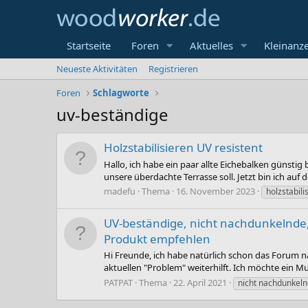
Startseite
Foren
Aktuelles
Kleinanz
Neueste Aktivitäten
Registrieren
Foren
Schlagworte
uv-beständige
Holzstabilisieren UV resistent
Hallo, ich habe ein paar allte Eichebalken günsti
unsere überdachte Terrasse soll. Jetzt bin ich auf d
madefu
Thema
16. November 2023
holzstabili
UV-beständige, nicht nachdunkelnde,
Produkt empfehlen
Hi Freunde, ich habe natürlich schon das Forum 
aktuellen "Problem" weiterhilft. Ich möchte ein Mul
PATPAT
Thema
22. April 2021
nicht nachdunkel