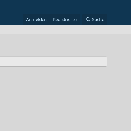
Anmelden
Registrieren
Suche