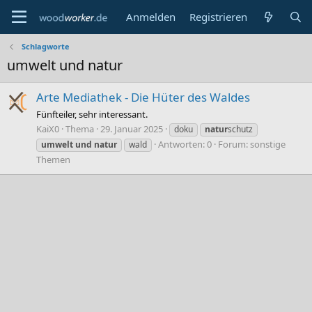
Anmelden
Registrieren
Schlagworte
umwelt und natur
Arte Mediathek - Die Hüter des Waldes
Fünfteiler, sehr interessant.
KaiX0
Thema
29. Januar 2025
doku
natur
schutz
Antworten: 0
Forum:
sonstige
umwelt
und
natur
wald
Themen