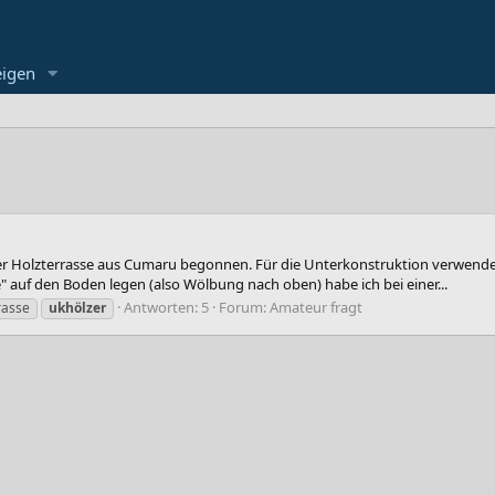
eigen
er Holzterrasse aus Cumaru begonnen. Für die Unterkonstruktion verwende 
" auf den Boden legen (also Wölbung nach oben) habe ich bei einer...
Antworten: 5
Forum:
Amateur fragt
rasse
ukhölzer