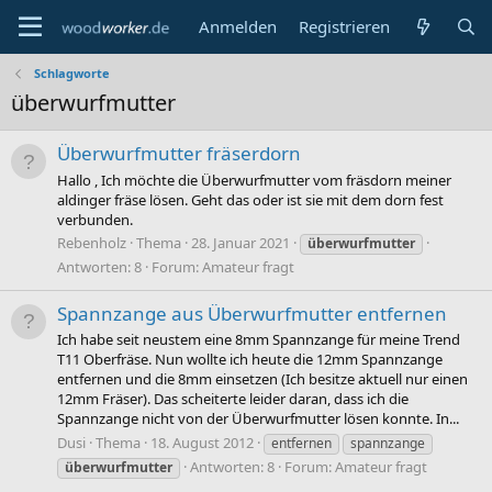
Anmelden
Registrieren
Schlagworte
überwurfmutter
Überwurfmutter fräserdorn
Hallo , Ich möchte die Überwurfmutter vom fräsdorn meiner
aldinger fräse lösen. Geht das oder ist sie mit dem dorn fest
verbunden.
Rebenholz
Thema
28. Januar 2021
überwurfmutter
Antworten: 8
Forum:
Amateur fragt
Spannzange aus Überwurfmutter entfernen
Ich habe seit neustem eine 8mm Spannzange für meine Trend
T11 Oberfräse. Nun wollte ich heute die 12mm Spannzange
entfernen und die 8mm einsetzen (Ich besitze aktuell nur einen
12mm Fräser). Das scheiterte leider daran, dass ich die
Spannzange nicht von der Überwurfmutter lösen konnte. In...
Dusi
Thema
18. August 2012
entfernen
spannzange
Antworten: 8
Forum:
Amateur fragt
überwurfmutter