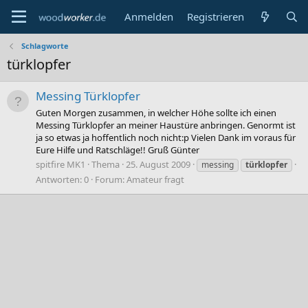
Anmelden
Registrieren
Schlagworte
türklopfer
Messing Türklopfer
Guten Morgen zusammen, in welcher Höhe sollte ich einen
Messing Türklopfer an meiner Haustüre anbringen. Genormt ist
ja so etwas ja hoffentlich noch nicht:p Vielen Dank im voraus für
Eure Hilfe und Ratschläge!! Gruß Günter
spitfire MK1
Thema
25. August 2009
messing
türklopfer
Antworten: 0
Forum:
Amateur fragt